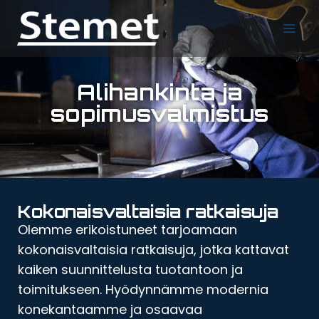
Alihankinta ja
sopimusvalmistus
Kokonaisvaltaisia ratkaisuja
Olemme erikoistuneet tarjoamaan
kokonaisvaltaisia ratkaisuja, jotka kattavat
kaiken suunnittelusta tuotantoon ja
toimitukseen. Hyödynnämme modernia
konekantaamme ja osaavaa