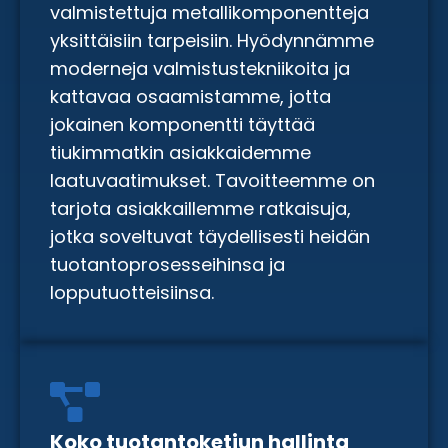
valmistettuja metallikomponentteja
yksittäisiin tarpeisiin. Hyödynnämme
moderneja valmistustekniikoita ja
kattavaa osaamistamme, jotta
jokainen komponentti täyttää
tiukimmatkin asiakkaidemme
laatuvaatimukset. Tavoitteemme on
tarjota asiakkaillemme ratkaisuja,
jotka soveltuvat täydellisesti heidän
tuotantoprosesseihinsa ja
lopputuotteisiinsa.
Koko tuotantoketjun hallinta