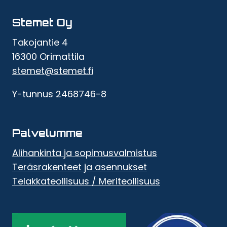
Stemet Oy
Takojantie 4
16300 Orimattila
stemet@stemet.fi
Y-tunnus 2468746-8
Palvelumme
Alihankinta ja sopimusvalmistus
Teräsrakenteet ja asennukset
Telakkateollisuus / Meriteollisuus