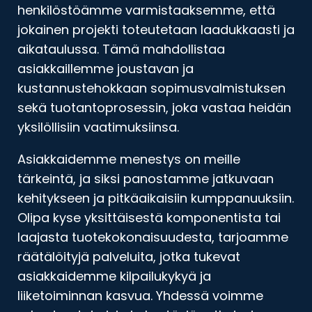
henkilöstöämme varmistaaksemme, että
jokainen projekti toteutetaan laadukkaasti ja
aikataulussa. Tämä mahdollistaa
asiakkaillemme joustavan ja
kustannustehokkaan sopimusvalmistuksen
sekä tuotantoprosessin, joka vastaa heidän
yksilöllisiin vaatimuksiinsa.
Asiakkaidemme menestys on meille
tärkeintä, ja siksi panostamme jatkuvaan
kehitykseen ja pitkäaikaisiin kumppanuuksiin.
Olipa kyse yksittäisestä komponentista tai
laajasta tuotekokonaisuudesta, tarjoamme
räätälöityjä palveluita, jotka tukevat
asiakkaidemme kilpailukykyä ja
liiketoiminnan kasvua. Yhdessä voimme