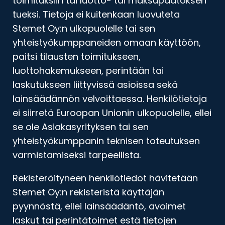
toimituksiin tai luotto- tai maksupäätöksen
tueksi. Tietoja ei kuitenkaan luovuteta
Stemet Oy:n ulkopuolelle tai sen
yhteistyökumppaneiden omaan käyttöön,
paitsi tilausten toimitukseen,
luottohakemukseen, perintään tai
laskutukseen liittyvissä asioissa sekä
lainsäädännön velvoittaessa. Henkilötietoja
ei siirretä Euroopan Unionin ulkopuolelle, ellei
se ole Asiakasyrityksen tai sen
yhteistyökumppanin teknisen toteutuksen
varmistamiseksi tarpeellista.
Rekisteröityneen henkilötiedot hävitetään
Stemet Oy:n rekisteristä käyttäjän
pyynnöstä, ellei lainsäädäntö, avoimet
laskut tai perintätoimet estä tietojen